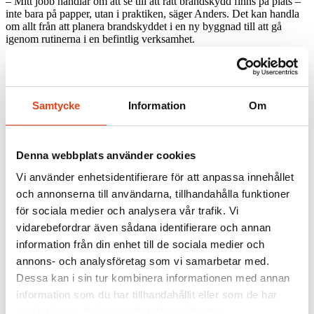
– Mitt jobb handlar om att se till att rätt brandskydd finns på plats –
inte bara på papper, utan i praktiken, säger Anders. Det kan handla
om allt från att planera brandskyddet i en ny byggnad till att gå
igenom rutinerna i en befintlig verksamhet.
Vad gör en brandkonsult egentligen?
En brandkonsult arbetar med att förebygga bränder och rädda liv
Samtycke
Information
Om
och se till att byggnader och verksamheter följer gällande
brandskyddsregler. Anders förklarar:
– Vi gör riskanalyser, brandskyddsbesiktningar och tar fram
Denna webbplats använder cookies
lösningar som gör det enklare för verksamheter att uppfylla
myndighetskrav och lagkrav och samtidigt skapa en tryggare
Vi använder enhetsidentifierare för att anpassa innehållet
arbetsmiljö. I många fall hittar vi enkla förbättringar som gör stor
och annonserna till användarna, tillhandahålla funktioner
skillnad.
för sociala medier och analysera vår trafik. Vi
vidarebefordrar även sådana identifierare och annan
Exempel på uppdrag en brandkonsult kan hjälpa till med
information från din enhet till de sociala medier och
annons- och analysföretag som vi samarbetar med.
Anders arbetar med en bredd av uppdrag – både i befintliga
verksamheter och i byggprojekt. Några exempel är:
Dessa kan i sin tur kombinera informationen med annan
information som du har tillhandahållit eller som de har
🔸 Brandskyddsbesiktningar av lokaler och byggnader.
🔸 Personantalsberäkningar.
samlat in när du har använt deras tjänster.