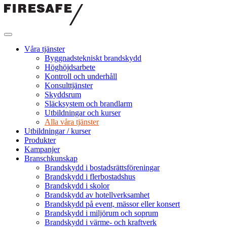
Hoppa
till
innehållet
Firesafe
SE
Våra tjänster
Byggnadstekniskt brandskydd
Höghöjdsarbete
Kontroll och underhåll
Konsulttjänster
Skyddsrum
Släcksystem och brandlarm
Utbildningar och kurser
Alla våra tjänster
Utbildningar / kurser
Produkter
Kampanjer
Branschkunskap
Brandskydd i bostadsrättsföreningar
Brandskydd i flerbostadshus
Brandskydd i skolor
Brandskydd av hotellverksamhet
Brandskydd på event, mässor eller konsert
Brandskydd i miljörum och soprum
Brandskydd i värme- och kraftverk