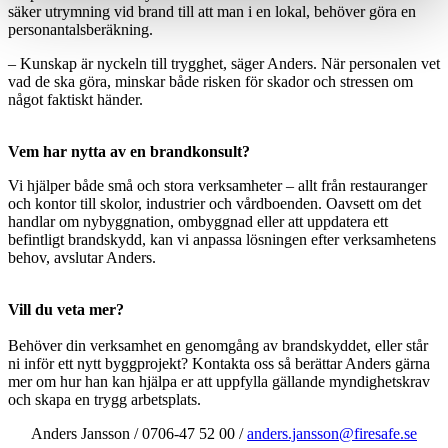
säker utrymning vid brand till att man i en lokal, behöver göra en
personantalsberäkning.
– Kunskap är nyckeln till trygghet, säger Anders. När personalen vet
vad de ska göra, minskar både risken för skador och stressen om
något faktiskt händer.
Vem har nytta av en brandkonsult?
Vi hjälper både små och stora verksamheter – allt från restauranger
och kontor till skolor, industrier och vårdboenden. Oavsett om det
handlar om nybyggnation, ombyggnad eller att uppdatera ett
befintligt brandskydd, kan vi anpassa lösningen efter verksamhetens
behov, avslutar Anders.
Vill du veta mer?
Behöver din verksamhet en genomgång av brandskyddet, eller står
ni inför ett nytt byggprojekt? Kontakta oss så berättar Anders gärna
mer om hur han kan hjälpa er att uppfylla gällande myndighetskrav
och skapa en trygg arbetsplats.
Anders Jansson / 0706-47 52 00 /
anders.jansson@firesafe.se