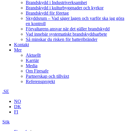
Brandskydd i Industriverksamhet
Brandskydd i kulturbyggnader och kyrkor
Brandskydd för företag
Skyddsrum – Vad säger lagen och varför ska jag göra
en kontroll
Förvaltarens ansvar när det gäller brandskydd
Vad innebär systematiskt brandskyddsarbete
Så minskar du risken för batteribränder
Kontakt
Mer
Aktuellt
Karriär
Media
Om Firesafe
Partnerskap och tillväxt
Referensprojekt
.SE
NO
DK
FI
Sök