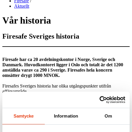
Firesafe
/
Aktuellt
Vår historia
Firesafe Sveriges historia
Firesafe har ca 20 avdelningskontor i Norge, Sverige och
Danmark. Huvudkontoret ligger i Oslo och totalt är det 1200
anställda varav ca 290 i Sverige. Firesafes hela koncern
omsätter drygt 1000 MNOK.
Firesafes Sveriges historia har olika utgångspunkter utifrån
affärsområde.
Vår byggnadstekniska avdelning
Samtycke
Information
Om
En av startpunkterna är den byggnadstekniska avdelningen som har
sitt ursprung under mitten av 80-talat då GPG Fire Systems AB
startades. I inledningsskedet sålde GPG Fire Systems AB enbart