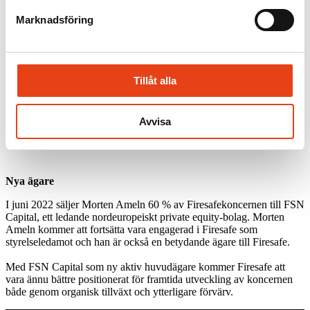
totalleverantör inom brandskydd så 2017 köper Firesafe Sverige AB
Marknadsföring
upp Kidde Sweden AB och bildar syskonbolaget Firesafe Protection
i Sverige AB.
Ett gemensamt bolag – en totalleverantör
Tillåt alla
Den 1 januari 2021 genomgick företaget en fusion mellan
syskonföretagen Firesafe Protection i Sverige AB och Firesafe
Sverige AB och blir Firesafe Sverige AB. Firesafe Sverige AB ingår
Avvisa
i koncernen Firesafe som har sitt huvudkontor i Oslo i Norge med
då ensam ägare, Morten Ameln.
Nya ägare
I juni 2022 säljer Morten Ameln 60 % av Firesafekoncernen till FSN
Capital, ett ledande nordeuropeiskt private equity-bolag. Morten
Ameln kommer att fortsätta vara engagerad i Firesafe som
styrelseledamot och han är också en betydande ägare till Firesafe.
Med FSN Capital som ny aktiv huvudägare kommer Firesafe att
vara ännu bättre positionerat för framtida utveckling av koncernen
både genom organisk tillväxt och ytterligare förvärv.