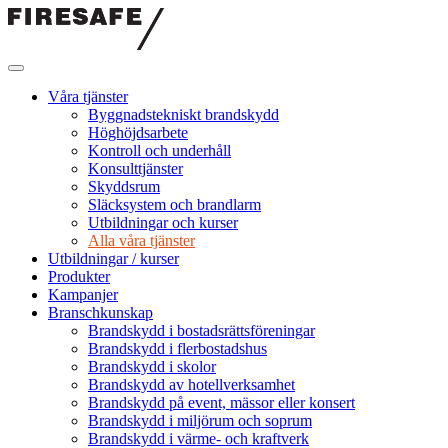
Hoppa
till
innehållet
Firesafe
SE
Våra tjänster
Byggnadstekniskt brandskydd
Höghöjdsarbete
Kontroll och underhåll
Konsulttjänster
Skyddsrum
Släcksystem och brandlarm
Utbildningar och kurser
Alla våra tjänster
Utbildningar / kurser
Produkter
Kampanjer
Branschkunskap
Brandskydd i bostadsrättsföreningar
Brandskydd i flerbostadshus
Brandskydd i skolor
Brandskydd av hotellverksamhet
Brandskydd på event, mässor eller konsert
Brandskydd i miljörum och soprum
Brandskydd i värme- och kraftverk