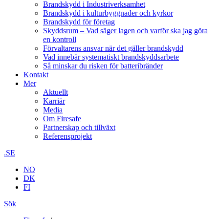
Brandskydd i Industriverksamhet
Brandskydd i kulturbyggnader och kyrkor
Brandskydd för företag
Skyddsrum – Vad säger lagen och varför ska jag göra
en kontroll
Förvaltarens ansvar när det gäller brandskydd
Vad innebär systematiskt brandskyddsarbete
Så minskar du risken för batteribränder
Kontakt
Mer
Aktuellt
Karriär
Media
Om Firesafe
Partnerskap och tillväxt
Referensprojekt
.SE
NO
DK
FI
Sök