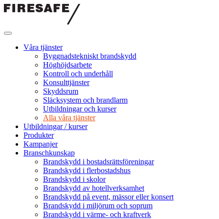
Hoppa
till
innehållet
Firesafe
SE
Våra tjänster
Byggnadstekniskt brandskydd
Höghöjdsarbete
Kontroll och underhåll
Konsulttjänster
Skyddsrum
Släcksystem och brandlarm
Utbildningar och kurser
Alla våra tjänster
Utbildningar / kurser
Produkter
Kampanjer
Branschkunskap
Brandskydd i bostadsrättsföreningar
Brandskydd i flerbostadshus
Brandskydd i skolor
Brandskydd av hotellverksamhet
Brandskydd på event, mässor eller konsert
Brandskydd i miljörum och soprum
Brandskydd i värme- och kraftverk