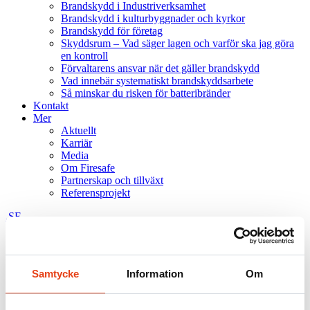
Brandskydd i Industriverksamhet
Brandskydd i kulturbyggnader och kyrkor
Brandskydd för företag
Skyddsrum – Vad säger lagen och varför ska jag göra
en kontroll
Förvaltarens ansvar när det gäller brandskydd
Vad innebär systematiskt brandskyddsarbete
Så minskar du risken för batteribränder
Kontakt
Mer
Aktuellt
Karriär
Media
Om Firesafe
Partnerskap och tillväxt
Referensprojekt
.SE
NO
DK
FI
Samtycke
Information
Om
Sök