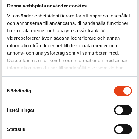
Firesafe
Denna webbplats använder cookies
/
Våra tjänster
Vi använder enhetsidentifierare för att anpassa innehållet
och annonserna till användarna, tillhandahålla funktioner
Översyn av brandsäkerheten i
för sociala medier och analysera vår trafik. Vi
fastigheter
vidarebefordrar även sådana identifierare och annan
information från din enhet till de sociala medier och
annons- och analysföretag som vi samarbetar med.
Dessa kan i sin tur kombinera informationen med annan
Firesafe genomför översyner i fastigheter och redovisar resultatet i
information som du har tillhandahållit eller som de har
en statusrapport.
samlat in när du har använt deras tjänster.
Med kompetent personal och lång erfarenhet av brandskydd kan
Samtyckesval
Firesafe göra en översyn av fastighetens brandcellsgränser. De
Nödvändig
eventuella brister som finns sammanfattas i en statusrapport som
ligger till grund för de åtgärder som behöver vidtas.
Utökad översyn
Inställningar
Utökad översyn av det aktiva och passiva brandskydd som
redovisas i en Statusrapport. Vid en utökad översyn går vi igenom
såväl det aktiva som det passiva brandskyddet enligt ett protokoll där
Statistik
avsikten är att fånga upp och belysa eventuella brister i
brandskyddet. Vår personal är utbildade brandskyddsledare eller har