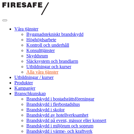
Hoppa
till
innehållet
Firesafe
SE
Våra tjänster
Byggnadstekniskt brandskydd
Höghöjdsarbete
Kontroll och underhåll
Konsulttjänster
Skyddsrum
Släcksystem och brandlarm
Utbildningar och kurser
Alla våra tjänster
Utbildningar / kurser
Produkter
Kampanjer
Branschkunskap
Brandskydd i bostadsrättsföreningar
Brandskydd i flerbostadshus
Brandskydd i skolor
Brandskydd av hotellverksamhet
Brandskydd på event, mässor eller konsert
Brandskydd i miljörum och soprum
Brandskydd i värme- och kraftverk