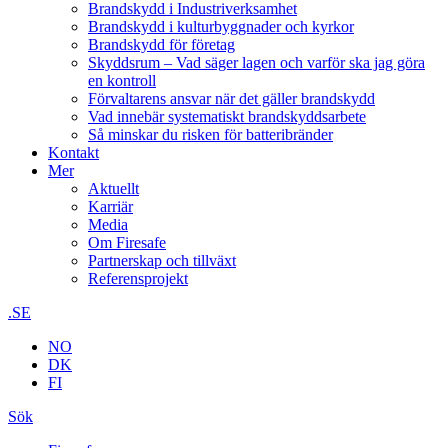
Brandskydd i Industriverksamhet
Brandskydd i kulturbyggnader och kyrkor
Brandskydd för företag
Skyddsrum – Vad säger lagen och varför ska jag göra
en kontroll
Förvaltarens ansvar när det gäller brandskydd
Vad innebär systematiskt brandskyddsarbete
Så minskar du risken för batteribränder
Kontakt
Mer
Aktuellt
Karriär
Media
Om Firesafe
Partnerskap och tillväxt
Referensprojekt
.SE
NO
DK
FI
Sök