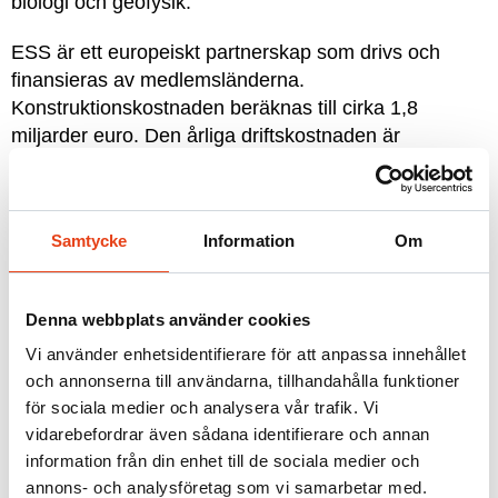
biologi och geofysik.
ESS är ett europeiskt partnerskap som drivs och
finansieras av medlemsländerna.
Konstruktionskostnaden beräknas till cirka 1,8
miljarder euro. Den årliga driftskostnaden är
beräknad till cirka 140 miljoner euro. Byggprojektet
påbörjades hösten 2014 och förväntas stå klart 2019.
Firesafe ser verkligen framemot att få vara en del av
Samtycke
Information
Om
detta internationella projekt där vi kommer att utföra
brand- och ljudtätning, brandskyddsmålning samt
Denna webbplats använder cookies
brandisolering.
Vi använder enhetsidentifierare för att anpassa innehållet
och annonserna till användarna, tillhandahålla funktioner
för sociala medier och analysera vår trafik. Vi
Foto:
ESS/Team Henning Larsen Architects
.
vidarebefordrar även sådana identifierare och annan
information från din enhet till de sociala medier och
annons- och analysföretag som vi samarbetar med.