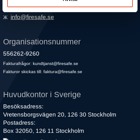
010 – 155 09 00
info@firesafe.se
Organisationsnummer
556262-9260
Fakturafrågor:
kundtjanst@firesafe.se
Fakturor skickas till:
faktura@firesafe.se
Huvudkontor i Sverige
Besöksadress:
Vretensborgsvägen 20, 126 30 Stockholm
Postadress:
Box 32050, 126 11 Stockholm