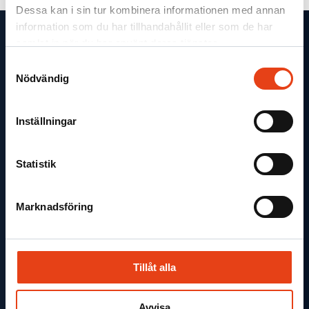
Dessa kan i sin tur kombinera informationen med annan
information som du har tillhandahållit eller som de har
samlat in när du har använt deras tjänster.
Samtyckesval
Nödvändig
Inställningar
Statistik
Prenumerera på vårt nyhetsbrev
Karriär
Marknadsföring
Visselblåsarkanal
Tillåt alla
Firesafe Sverige AB
Avvisa