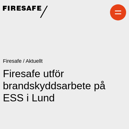
Hoppa
till
innehållet
Firesafe
SE
Firesafe
/
Aktuellt
Firesafe utför
brandskyddsarbete på
ESS i Lund