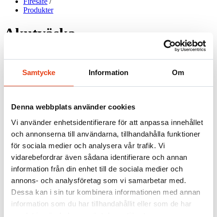
Firesafe
/
Produkter
Akutväska
Samtycke
Information
Om
Praktisk och smidig akutväska som innehåller rätt utrustning
för en nödsituation
ANVÄNDNINGSOMRÅDEN
Denna webbplats använder cookies
Liten och smidig akutväska som innehållet det allra nödvändigaste
för en akutsituation.
Vi använder enhetsidentifierare för att anpassa innehållet
och annonserna till användarna, tillhandahålla funktioner
Firesafes “Första hjälpen utbildning” är baseras på internationella
riktlinjer från det Europeiska HLR-rådet som går i linje med
för sociala medier och analysera vår trafik. Vi
akutsjukvårdens behandlingsriktlinjer i Sverige. Till denna
vidarebefordrar även sådana identifierare och annan
utbildning har vi tagit fram en skräddarsydd akutväska som är
information från din enhet till de sociala medier och
smidig att ta med i bilen, ryggsäcken eller väska för att på så sätt
alltid ha möjlighet att tillgå rätt utrustning i en nödsituation.
annons- och analysföretag som vi samarbetar med.
Dessa kan i sin tur kombinera informationen med annan
Väskans innehåll är av högsta kvalité och är framtagen genom
information som du har tillhandahållit eller som de har
beprövad erfarenhet och kunskap. Den är enkel att öppna och man
får då en perfekt överblick av innehållet.
samlat in när du har använt deras tjänster.