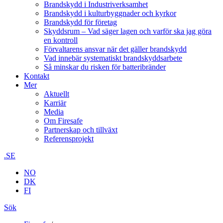
Brandskydd i Industriverksamhet
Brandskydd i kulturbyggnader och kyrkor
Brandskydd för företag
Skyddsrum – Vad säger lagen och varför ska jag göra
en kontroll
Förvaltarens ansvar när det gäller brandskydd
Vad innebär systematiskt brandskyddsarbete
Så minskar du risken för batteribränder
Kontakt
Mer
Aktuellt
Karriär
Media
Om Firesafe
Partnerskap och tillväxt
Referensprojekt
.SE
NO
DK
FI
Sök