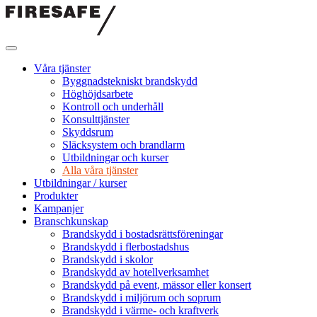
Hoppa
till
innehållet
Firesafe
SE
Våra tjänster
Byggnadstekniskt brandskydd
Höghöjdsarbete
Kontroll och underhåll
Konsulttjänster
Skyddsrum
Släcksystem och brandlarm
Utbildningar och kurser
Alla våra tjänster
Utbildningar / kurser
Produkter
Kampanjer
Branschkunskap
Brandskydd i bostadsrättsföreningar
Brandskydd i flerbostadshus
Brandskydd i skolor
Brandskydd av hotellverksamhet
Brandskydd på event, mässor eller konsert
Brandskydd i miljörum och soprum
Brandskydd i värme- och kraftverk