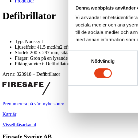
Produkter
Denna webbplats använder 
Defibrillator
Vi använder enhetsidentifierar
sociala medier och analysera 
till de sociala medier och a
med annan information som du 
Typ: Nödskylt
Ljuseffekt: 41,5 mcd/m2 efter 60 minuter
Storlek 200 x 297 mm, siktavstånd: 20 m
Samtyckesval
Färger: Grön på en lysande gul-vit bakgrund
Nödvändig
Piktogram/text: Defibrillator
Art nr: 323918 – Defibrillator
Prenumerera på vårt nyhetsbrev
Karriär
Visselblåsarkanal
Firesafe Sverige AB