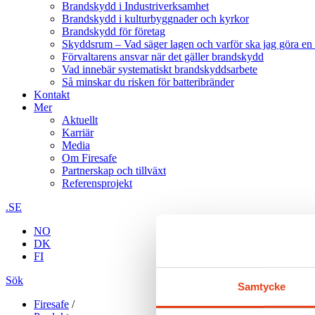
Brandskydd i Industriverksamhet
Brandskydd i kulturbyggnader och kyrkor
Brandskydd för företag
Skyddsrum – Vad säger lagen och varför ska jag göra en 
Förvaltarens ansvar när det gäller brandskydd
Vad innebär systematiskt brandskyddsarbete
Så minskar du risken för batteribränder
Kontakt
Mer
Aktuellt
Karriär
Media
Om Firesafe
Partnerskap och tillväxt
Referensprojekt
.SE
NO
DK
FI
Sök
Samtycke
Firesafe
/