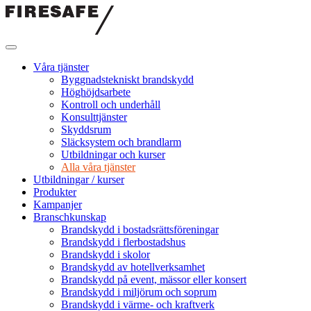
Hoppa
till
innehållet
Firesafe
SE
Våra tjänster
Byggnadstekniskt brandskydd
Höghöjdsarbete
Kontroll och underhåll
Konsulttjänster
Skyddsrum
Släcksystem och brandlarm
Utbildningar och kurser
Alla våra tjänster
Utbildningar / kurser
Produkter
Kampanjer
Branschkunskap
Brandskydd i bostadsrättsföreningar
Brandskydd i flerbostadshus
Brandskydd i skolor
Brandskydd av hotellverksamhet
Brandskydd på event, mässor eller konsert
Brandskydd i miljörum och soprum
Brandskydd i värme- och kraftverk