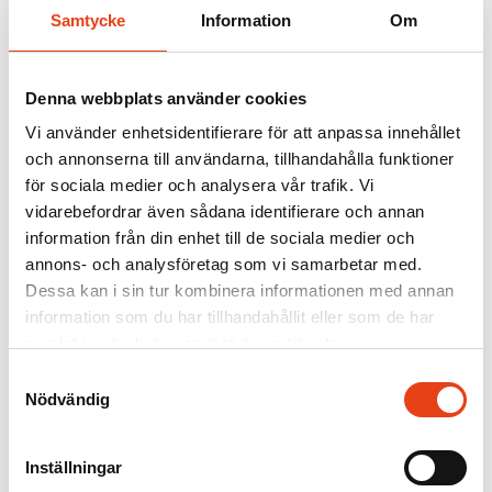
Firesafe
/
Samtycke
Information
Om
Produkter
Heta arbeten släckkärra
Denna webbplats använder cookies
Vi använder enhetsidentifierare för att anpassa innehållet
och annonserna till användarna, tillhandahålla funktioner
Heta arbeten avser temporära arbetsplatser där aktiviteter som
för sociala medier och analysera vår trafik. Vi
svetsning, skärning, lödning, slipning och andra moment som
genererar värme eller gnistor utförs
.
vidarebefordrar även sådana identifierare och annan
information från din enhet till de sociala medier och
För att uppfylla specifika brandskyddskrav från försäkringsbolag vid
heta arbeten krävs det minst två brandsläckare med 6 kg pulver var
annons- och analysföretag som vi samarbetar med.
på plats. Släckarnas klassificering ska vara minst 34A 233B.
Dessa kan i sin tur kombinera informationen med annan
information som du har tillhandahållit eller som de har
Vår portabla släckarvagn har en robust konstruktion med kraftiga
hjul, justerbart teleskophandtag, smidig att ha med sig och uppfyller
samlat in när du har använt deras tjänster.
kraven vid Heta Arbeten.
Samtyckesval
Den rymmer två 6-kilos brandsläckare och är utrustad med
Nödvändig
spännband för säker fastsättning samt förvaring för brandfilt och
handskar.
Inställningar
Innehåll: