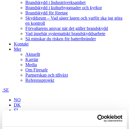
Brandskydd i Industriverksamhet
Brandskydd i kulturbyggnader och kyrkor
Brandskydd för företag
Skyddsrum – Vad säger lagen och varför ska jag göra
en kontroll
Förvaltarens ansvar när det gäller brandskydd
Vad innebär systematiskt brandskyddsarbete
Så minskar du risken för batteribränder
Kontakt
Mer
Aktuellt
Karriär
Media
Om Firesafe
Partnerskap och tillväxt
Referensprojekt
.SE
NO
DK
FI
Sök