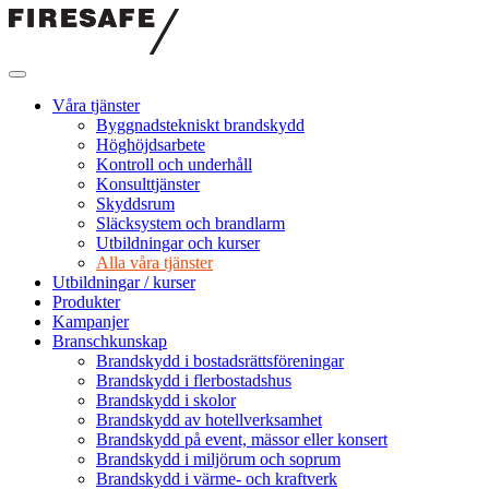
Hoppa
till
innehållet
Firesafe
SE
Våra tjänster
Byggnadstekniskt brandskydd
Höghöjdsarbete
Kontroll och underhåll
Konsulttjänster
Skyddsrum
Släcksystem och brandlarm
Utbildningar och kurser
Alla våra tjänster
Utbildningar / kurser
Produkter
Kampanjer
Branschkunskap
Brandskydd i bostadsrättsföreningar
Brandskydd i flerbostadshus
Brandskydd i skolor
Brandskydd av hotellverksamhet
Brandskydd på event, mässor eller konsert
Brandskydd i miljörum och soprum
Brandskydd i värme- och kraftverk