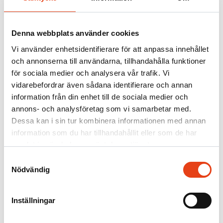
Firesafe
/
Referensprojekt
Life City – Stockholm
Denna webbplats använder cookies
Vi använder enhetsidentifierare för att anpassa innehållet
och annonserna till användarna, tillhandahålla funktioner
för sociala medier och analysera vår trafik. Vi
Firesafe är i slutfasen av projekt Life City – ett nytt centrum för
vidarebefordrar även sådana identifierare och annan
affärsutveckling och service kopplat till vård och forskning,
placerat mitt i Hagastaden, ovanpå E4:an, BTA yta 31 900 m2.
information från din enhet till de sociala medier och
annons- och analysföretag som vi samarbetar med.
Firesafe utför brandtätning, ljudtätning, brandfogning på projektet
som beräknas färdigställas under våren 2022.
Dessa kan i sin tur kombinera informationen med annan
information som du har tillhandahållit eller som de har
Life City blir entrén och skyltfönstret för Hagastaden vid
samlat in när du har använt deras tjänster.
Skandinaviens mest visuella plats mitt mellan Solna och Stockholm
där 200 000 människor passerar varje dag, 73 miljoner varje
Samtyckesval
år.Projektet utförs åt Atrium Ljungberg. Certifiering BREEAM
Nödvändig
Excellent.
Finalist i Sweden Green Building Awards
Inställningar
När Sweden Green Building Awards delades ut för årets BREEAM-
byggnad var Life City en av två finalister. Certifieringen BREEAM