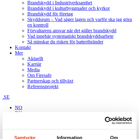
Brandskydd i Industriverksamhet
Brandskydd i kulturbyggnader och kyrkor
Brandskydd för företag
Skyddsrum – Vad säger lagen och varför ska jag göra
en kontroll
Förvaltarens ansvar när det gäller brandskydd
Vad innebär systematiskt brandskyddsarbete
Så minskar du risken för batteribränder
Kontakt
Mer
Aktuellt
Karriär
Media
Om Firesafe
Partnerskap och tillväxt
Referensprojekt
.SE
NO
DK
FI
Sök
Samtycke
Information
Om