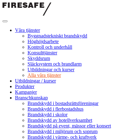
Hoppa
till
innehållet
Firesafe
SE
Våra tjänster
Byggnadstekniskt brandskydd
Höghöjdsarbete
Kontroll och underhåll
Konsulttjänster
Skyddsrum
Släcksystem och brandlarm
Utbildningar och kurser
Alla våra tjänster
Utbildningar / kurser
Produkter
Kampanjer
Branschkunskap
Brandskydd i bostadsrättsföreningar
Brandskydd i flerbostadshus
Brandskydd i skolor
Brandskydd av hotellverksamhet
Brandskydd på event, mässor eller konsert
Brandskydd i miljörum och soprum
Brandskydd i värme- och kraftverk