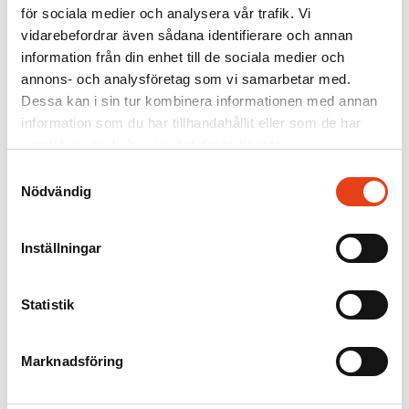
Firesafe
/
för sociala medier och analysera vår trafik. Vi
Referensprojekt
vidarebefordrar även sådana identifierare och annan
View Åre
information från din enhet till de sociala medier och
annons- och analysföretag som vi samarbetar med.
Dessa kan i sin tur kombinera informationen med annan
information som du har tillhandahållit eller som de har
Firesafe har fått förtroendet att utföra brandskyddsarbete på projekt
samlat in när du har använt deras tjänster.
View Åre.
Samtyckesval
View Åre är ett projekt med exklusiva bostäder med direkt närhet till
Nödvändig
skidåkning och gångavstånd till centrala Åre. Totalentreprenör
är
Fastec
och bakom projektet står den norske skidikonen Björn
Dählie.
Inställningar
På detta projekt utför vi brandtätning, gjutning av schakt och
brandfogning av dörrar.
Statistik
Vi tackar Fastec för uppdraget.
Marknadsföring
Prenumerera på vårt nyhetsbrev