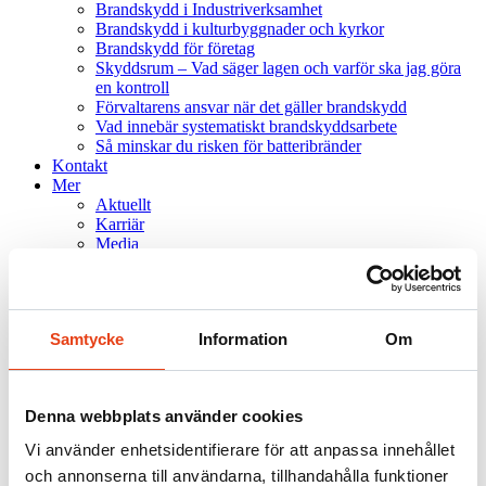
Brandskydd i Industriverksamhet
Brandskydd i kulturbyggnader och kyrkor
Brandskydd för företag
Skyddsrum – Vad säger lagen och varför ska jag göra
en kontroll
Förvaltarens ansvar när det gäller brandskydd
Vad innebär systematiskt brandskyddsarbete
Så minskar du risken för batteribränder
Kontakt
Mer
Aktuellt
Karriär
Media
Om Firesafe
Partnerskap och tillväxt
Referensprojekt
Samtycke
Information
Om
.SE
NO
DK
FI
Denna webbplats använder cookies
Vi använder enhetsidentifierare för att anpassa innehållet
Sök
och annonserna till användarna, tillhandahålla funktioner