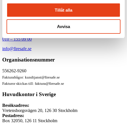
Karriär
Tillåt alla
Visselblåsarkanal
Avvisa
Firesafe Sverige AB
010 – 155 09 00
info@firesafe.se
Organisationsnummer
556262-9260
Fakturafrågor:
kundtjanst@firesafe.se
Fakturor skickas till:
faktura@firesafe.se
Huvudkontor i Sverige
Besöksadress:
Vretensborgsvägen 20, 126 30 Stockholm
Postadress:
Box 32050, 126 11 Stockholm