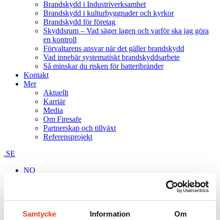
Brandskydd i Industriverksamhet
Brandskydd i kulturbyggnader och kyrkor
Brandskydd för företag
Skyddsrum – Vad säger lagen och varför ska jag göra
en kontroll
Förvaltarens ansvar när det gäller brandskydd
Vad innebär systematiskt brandskyddsarbete
Så minskar du risken för batteribränder
Kontakt
Mer
Aktuellt
Karriär
Media
Om Firesafe
Partnerskap och tillväxt
Referensprojekt
.SE
NO
DK
FI
Sök
Samtycke
Information
Om