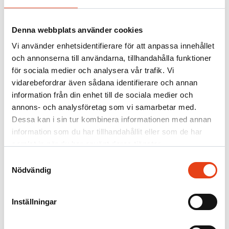
Firesafe
/
Våra tjänster
Denna webbplats använder cookies
Utrymningsorganisation /
Vi använder enhetsidentifierare för att anpassa innehållet
och annonserna till användarna, tillhandahålla funktioner
nödlägesberedskap
för sociala medier och analysera vår trafik. Vi
vidarebefordrar även sådana identifierare och annan
information från din enhet till de sociala medier och
Kontakta oss
annons- och analysföretag som vi samarbetar med.
Dessa kan i sin tur kombinera informationen med annan
Utrymning och nödläge
information som du har tillhandahållit eller som de har
samlat in när du har använt deras tjänster.
En fungerande utrymning är avgörande för att rädda liv och
utrymma en byggnad på bästa sätt vid en brand eller annan
Samtyckesval
orsak till utrymning som miljöpåverkan, naturkatastrof eller
Nödvändig
hotbild.
Dagens arbetsplatser erbjuder hybridtjänster vilket ställer andra krav
Inställningar
på utrymningssäkerheten.
Genom att upptäcka brand och larma så tidigt som möjligt kan du