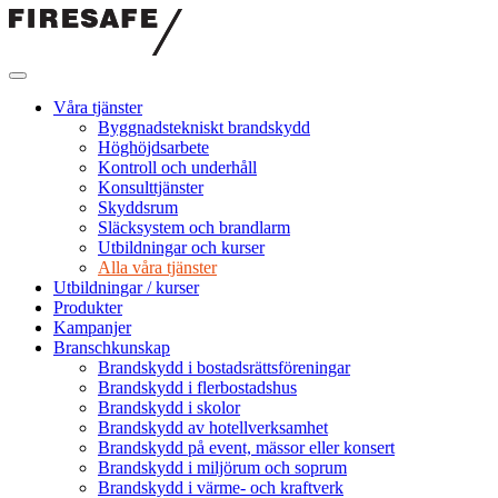
Hoppa
till
innehållet
Firesafe
SE
Våra tjänster
Byggnadstekniskt brandskydd
Höghöjdsarbete
Kontroll och underhåll
Konsulttjänster
Skyddsrum
Släcksystem och brandlarm
Utbildningar och kurser
Alla våra tjänster
Utbildningar / kurser
Produkter
Kampanjer
Branschkunskap
Brandskydd i bostadsrättsföreningar
Brandskydd i flerbostadshus
Brandskydd i skolor
Brandskydd av hotellverksamhet
Brandskydd på event, mässor eller konsert
Brandskydd i miljörum och soprum
Brandskydd i värme- och kraftverk