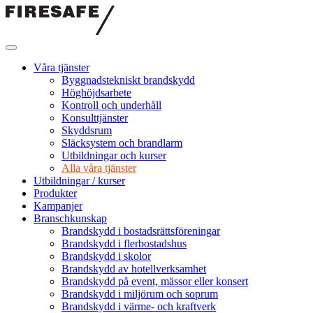
Hoppa
till
innehållet
Firesafe
SE
Våra tjänster
Byggnadstekniskt brandskydd
Höghöjdsarbete
Kontroll och underhåll
Konsulttjänster
Skyddsrum
Släcksystem och brandlarm
Utbildningar och kurser
Alla våra tjänster
Utbildningar / kurser
Produkter
Kampanjer
Branschkunskap
Brandskydd i bostadsrättsföreningar
Brandskydd i flerbostadshus
Brandskydd i skolor
Brandskydd av hotellverksamhet
Brandskydd på event, mässor eller konsert
Brandskydd i miljörum och soprum
Brandskydd i värme- och kraftverk