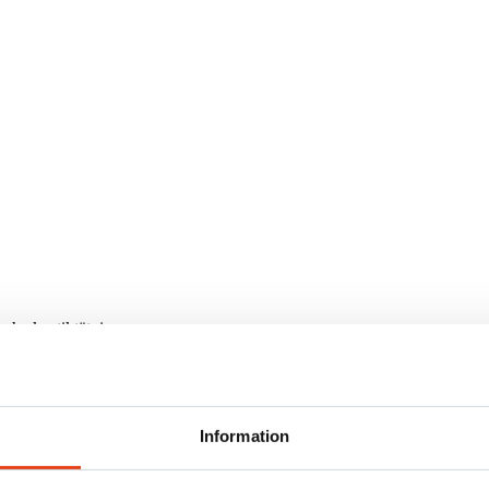
ch akustiktätning.
Information