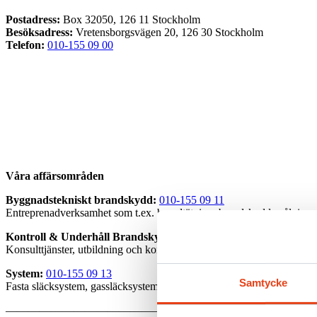
Postadress:
Box 32050, 126 11 Stockholm
Besöksadress:
Vretensborgsvägen 20, 126 30 Stockholm
Telefon:
010-155 09 00
Våra affärsområden
Byggnadstekniskt brandskydd:
010-155 09 11
Entreprenadverksamhet som t.ex. brandtätning, brandskyddsmålning o
Kontroll & Underhåll Brandskydd:
010-155 09 12
Konsulttjänster, utbildning och kontroll av brandredskap.
System:
010-155 09 13
Samtycke
Fasta släcksystem, gassläcksystem och brandlarm.
—————————————————————————