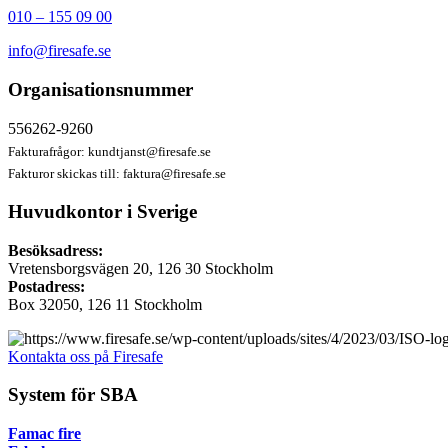
010 – 155 09 00
info@firesafe.se
Organisationsnummer
556262-9260
Fakturafrågor:
kundtjanst@firesafe.se
Fakturor skickas till:
faktura@firesafe.se
Huvudkontor i Sverige
Besöksadress:
Vretensborgsvägen 20, 126 30 Stockholm
Postadress:
Box 32050, 126 11 Stockholm
Kontakta oss på Firesafe
System för SBA
Famac fire