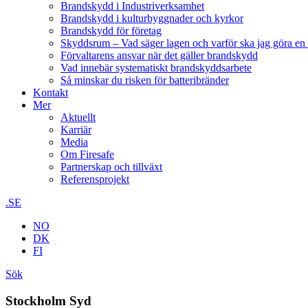
Brandskydd i Industriverksamhet
Brandskydd i kulturbyggnader och kyrkor
Brandskydd för företag
Skyddsrum – Vad säger lagen och varför ska jag göra en 
Förvaltarens ansvar när det gäller brandskydd
Vad innebär systematiskt brandskyddsarbete
Så minskar du risken för batteribränder
Kontakt
Mer
Aktuellt
Karriär
Media
Om Firesafe
Partnerskap och tillväxt
Referensprojekt
.SE
NO
DK
FI
Sök
Stockholm Syd