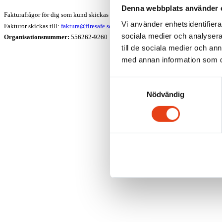
Denna webbplats använder 
Fakturafrågor för dig som kund skickas till:
kundtjanst@firesafe.se
Vi använder enhetsidentifierar
Fakturor skickas till:
faktura@firesafe.se
sociala medier och analysera 
Organisationsnummer:
556262-9260
till de sociala medier och a
med annan information som du 
Samtyckesval
Nödvändig