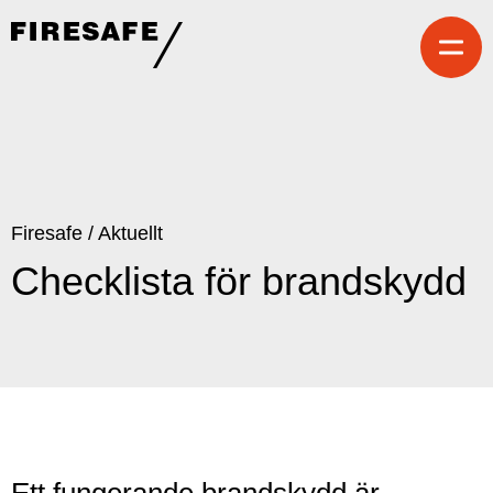
Hoppa
till
innehållet
Firesafe
SE
Firesafe
/
Aktuellt
Checklista för brandskydd