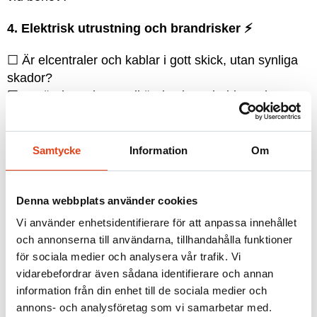
4. Elektrisk utrustning och brandrisker
⚡
☐ Är elcentraler och kablar i gott skick, utan synliga
skador?
☐ Används endast godkända skarvsladdar och
grenuttag?
☐ Finns rutiner för att stänga av elektrisk utrustning
vid arbetsdagens slut?
Samtycke
Information
Om
5. Brandfarliga ämnen och material
🔥
Denna webbplats använder cookies
☐ Förvaras brandfarliga vätskor och gaser i
Vi använder enhetsidentifierare för att anpassa innehållet
godkända skåp eller utrymmen?
och annonserna till användarna, tillhandahålla funktioner
☐ Finns tydlig märkning på behållare med
för sociala medier och analysera vår trafik. Vi
brandfarligt innehåll?
vidarebefordrar även sådana identifierare och annan
☐ Hålls brännbart material (kartonger, papper,
information från din enhet till de sociala medier och
emballage) borta från värmekällor?
annons- och analysföretag som vi samarbetar med.